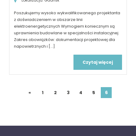
Lokalizacja: Gdańsk
Poszukujemy wysoko wykwalifikowanego projektanta
z doświadczeniem w obszarze linii
elektroenergetycznych Wymogiem koniecznym są
uprawnienia budowlane w specjalności instalacyjnej
Zakres obowiązków: dokumentacji projektowej dla
napowietrznych i [...]
Czytaj więcej
«
1
2
3
4
5
6