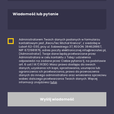
Administratorem Twoich danych podanych w formularzu
kontaktowym jest „RecruTec Michał Krenca”, z siedzibą w
Luboń 62-030, przy ul. Sobieskiego 37, REGON: 384628867,
NIP: 6721981876, adres poczty elektronicznej info@recrutec.pl,
(Administrator). Twoje dane będą przetwarzane przez
Administratora w celu kontaktu z Tobą i udzielenia
odpowiedzi na zadane przez Ciebie pytania tj. na podstawie
art. 6 ust.1 lit f) RODO. Masz prawo dostępu do swoich
danych, uzyskania ich kopii, sprostowania, usunięcia lub
ograniczenia ich przetwarzania, prawo do przenoszenia
danych do innego administratora oraz wniesienia sprzeciwu
wobec dalszego przetwarzania Twoich danych. Więcej
informacji znajdziesz
tutaj
.