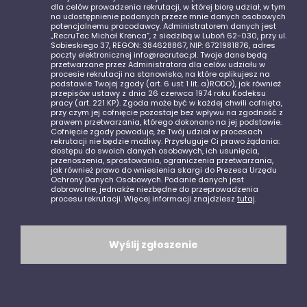
dla celów prowadzenia rekrutacji, w której biorę udział, w tym
na udostępnienie podanych przeze mnie danych osobowych
potencjalnemu pracodawcy. Administratorem danych jest
„RecruTec Michał Krenca”, z siedzibą w Luboń 62-030, przy ul.
Sobieskiego 37, REGON: 384628867, NIP: 6721981876, adres
poczty elektronicznej info@recrutec.pl. Twoje dane będą
przetwarzane przez Administratora dla celów udziału w
procesie rekrutacji na stanowisko, na które aplikujesz na
podstawie Twojej zgody (art. 6 ust 1 lit. a)RODO), jak również
przepisów ustawy z dnia 26 czerwca 1974 roku Kodeksu
pracy (art. 221 KP). Zgoda może być w każdej chwili cofnięta,
przy czym jej cofnięcie pozostaje bez wpływu na zgodność z
prawem przetwarzania, którego dokonano na jej podstawie.
Cofnięcie zgody powoduje, że Twój udział w procesach
rekrutacji nie będzie możliwy. Przysługuje Ci prawo żądania:
dostępu do swoich danych osobowych, ich usunięcia,
przenoszenia, sprostowania, ograniczenia przetwarzania,
jak również prawo do wniesienia skargi do Prezesa Urzędu
Ochrony Danych Osobowych. Podanie danych jest
dobrowolne, jednakże niezbędne do przeprowadzenia
procesu rekrutacji. Więcej informacji znajdziesz
tutaj
.